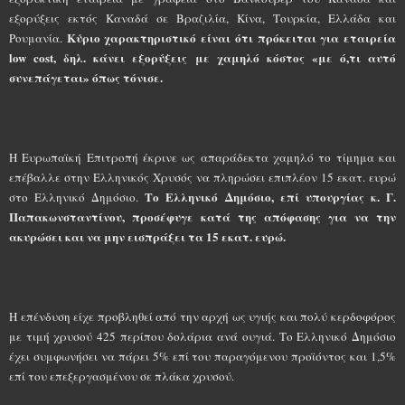
εξορύξεις εκτός Καναδά σε Βραζιλία, Κίνα, Τουρκία, Ελλάδα και
Κύριο χαρακτηριστικό είναι ότι πρόκειται για εταιρεία
Ρουμανία.
low cost, δηλ. κάνει εξορύξεις με χαμηλό κόστος «με ό,τι αυτό
συνεπάγεται» όπως τόνισε.
Η Ευρωπαϊκή Επιτροπή έκρινε ως απαράδεκτα χαμηλό το τίμημα και
επέβαλλε στην Ελληνικός Χρυσός να πληρώσει επιπλέον 15 εκατ. ευρώ
Το Ελληνικό Δημόσιο, επί υπουργίας κ. Γ.
στο Ελληνικό Δημόσιο.
Παπακωνσταντίνου, προσέφυγε κατά της απόφασης για να την
ακυρώσει και να μην εισπράξει τα 15 εκατ. ευρώ.
Η επένδυση είχε προβληθεί από την αρχή ως υγιής και πολύ κερδοφόρος
με τιμή χρυσού 425 περίπου δολάρια ανά ουγιά. Το Ελληνικό Δημόσιο
έχει συμφωνήσει να πάρει 5% επί του παραγόμενου προϊόντος και 1,5%
επί του επεξεργασμένου σε πλάκα χρυσού.