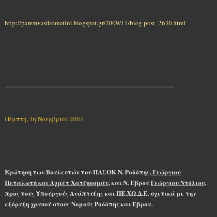
http://paremvasikomotini.blogspot.gr/2009/11/blog-post_2630.html
==================================================
Πέμπτη, 1η Νοεμβρίου 2007
Ερώτηση των Βουλευτών του ΠΑΣΟΚ
N
. Ροδόπης,
Γεώργιου
Πεταλωτή και Αχμέτ Χατζηοσμάν,
και
N
. Έβρου
Γεώργιου Ντόλιου,
προς τους Υπουργούς Ανάπτυξης και ΠΕ.ΧΩ.Δ.Ε. σχετικά με την
εξόρυξη χρυσού στους Νομούς Ροδόπης και Έβρου.