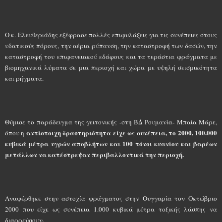
Ο κ. Ελευθεριάδης εξέφρασε πολλές επιφυλάξεις για τις συνέπειες στους
υδατικούς πόρους, την αέρια ρύπανση, την καταστροφή των δασών, την
καταστροφή του επιφανειακού εδάφους και τα τεράστια φράγματα με
βιομηχανικά λύματα σε μια περιοχή και χώρα με υψηλή σεισμικότητα
και ρήγματα.
Θύμισε το παράδειγμα της γειτονικής -στη ΒΔ Ρουμανία- Μπαία Μάρε,
αντίστοιχη δραστηριότητα είχε ως συνέπεια, το 2000, 100.000
όπου η
κυβικά μέτρα υγρών αποβλήτων και 100 τόνοι κυανίου και βαρέων
μετάλλων να κατέστρεψαν περιβαλλοντικά την περιοχή.
Αναφέρθηκε στην αστοχία φράγματος στην Ουγγαρία τον Οκτώβριο
2000 που είχε ως συνέπεια 1.000 κυβικά μέτρα τοξικής λάσπης να
διαρρεύσουν.