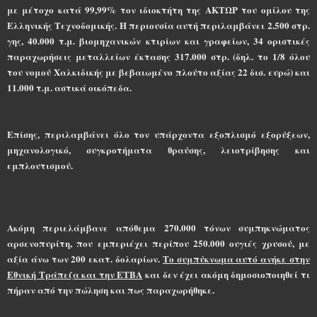
με μέτοχο κατά 99,99% τον ιδιοκτήτη της ΑΚΤΩΡ του ομίλου της
Ελληνικής Τεχνοδομικής. Η περιουσία αυτή περιλαμβάνει 2.500 στρ.
γης, 40.000 τ.μ. βιομηχανικών κτιρίων και γραφείων, 34 οριστικές
παραχωρήσεις μεταλλείων έκτασης 317.000 στρ. (δηλ. το 1/8 όλου
του νομού Χαλκιδικής με βεβαιωμένο πλούτο αξίας 22 δισ. ευρώ) και
11.000 τ.μ. αστικά οικόπεδα.
Επίσης, περιλαμβάνει όλο τον υπάρχοντα εξοπλισμό εξορύξεων,
μηχανολογικό, συγκροτήματα θραύσης, λειοτρίβησης και
εμπλουτισμού.
Ακόμη περιελάμβανε απόθεμα 270.000 τόνων συμπηκνώματος
αρσενοπυρίτη, που εμπεριέχει περίπου 250.000 ουγιές χρυσού, με
αξία άνω των 200 εκατ. δολαρίων.
Το συμπύκνωμα αυτό ανήκε στην
Εθνική Τράπεζα και την ΕΤΒΑ
και δεν έχει ακόμη δημοσιοποιηθεί τι
πήραν από την πώληση και πως παραχωρήθηκε.