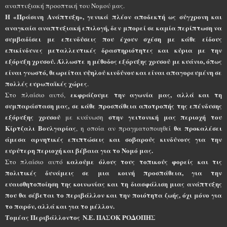
αναπτυξιακή προοπτική του Νομού μας.
Η «Πράσινη Ανάπτυξη», γενικά πλέον αποδεκτή ως σύγχρονη και
αναγκαία αναπτυξιακή επιλογή, δεν μπορεί σε καμία περίπτωση να
συμβαδίσει με επενδύσεις που έχουν σχέση με κάθε είδους
επικίνδυνες μεταλλευτικές δραστηριότητες και κύρια με την
εξόρυξη χρυσού. Άλλωστε η μέθοδος εξόρυξης χρυσού με κυάνιο, όπως
είναι γνωστό, θεωρείται υψηλού κινδύνου και είναι απαγορευμένη σε
πολλές ευρωπαϊκές χώρες
.
εκφράζουμε την αγωνία μας, αλλά και τη
Στο πλαίσιο αυτό,
συμπαράσταση μας, σε κάθε προσπάθεια αποτροπής της επένδυσης
εξόρυξης χρυσού
στην γειτονική μας περιοχή του
με κυάνωση
Κίρτζαλι Βουλγαρίας
θα προκαλέσει
, η οποία αν πραγματοποιηθεί
άμεσα αρνητικές επιπτώσεις και σοβαρούς κινδύνους για την
ευρύτερη περιοχή και βέβαια για το Νομό μας.
καλούμε όλους τους τοπικούς φορείς και τις
Στο πλαίσιο αυτό
πολιτικές δυνάμεις σε μια κοινή προσπάθεια, για την
ευαισθητοποίηση της κοινωνίας και τη διασφάλιση μιας ανάπτυξης
που θα σέβεται το περιβάλλον και την ποιότητα ζωής, όχι μόνο για
το παρόν, αλλά και για το μέλλον.
Τομέας Περιβάλλοντος
Ν.Ε. ΠΑΣΟΚ ΡΟΔΟΠΗΣ