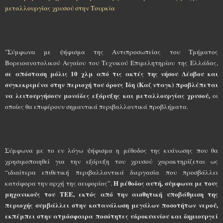
μεταλλουργίας χρυσού στην Tουρκία
"Σύμφωνα με ψήφισμα της Αντιπροσωπείας του Τμήματος
Βορειοανατολικού Αιγαίου του Τεχνικού Επιμελητηρίου της Ελλάδας,
σε απόσταση μόλις 10 χλμ από τις ακτές της νήσου Λέσβου και
συγκεκριμένα στην περιοχή του όρους Ίδη (Kαζ νταγκ) προβλέπεται
να λειτουργήσουν μονάδες εξόρυξης
και μεταλλουργίας χρυσού,
οι
οποίες θα επιφέρουν σημαντικά περιβαλλοντικά προβλήματα.
Σύμφωνα με το εν λόγω ψήφισμα η μέθοδος της κυάνωσης που θα
χρησιμοποιηθεί για την εξόρυξη του χρυσού χαρακτηρίζεται ως
“ιδιαίτερα επιθετική περιβαλλοντικά διεργασία που προσβάλλει
H μέθοδος αυτή, σύμφωνα με τους
κατάφορα την αρχή της αειφορίας”.
μηχανικούς του TΕΕ, εκτός από την αισθητική υποβάθμιση της
περιοχής συμβάλλει στην κατανάλωση μεγάλων ποσοτήτων νερού,
εκπέμπει στην ατμόσφαιρα ποσότητες υδροκυανίου και δημιουργεί