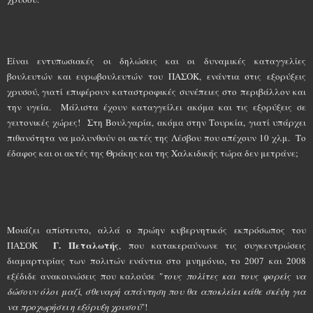
Είναι εντυπωσιακές οι δηλώσεις και οι δυναμικές καταγγελίες
βουλευτών και ευρωβουλευτών του ΠΑΣΟΚ, ενάντια στις εξορύξεις
χρυσού, γιατί επιφέρουν καταστροφικές συνέπειες στο περιβάλλον και
την υγεία. Μάλιστα έχουν καταγγείλει ακόμα και τις εξορύξεις σε
γειτονικές χώρες! Στη Βουλγαρία, ακόμα στην Τουρκία, γιατί υπάρχει
πιθανότητα να μολυνθούν οι ακτές της Λέσβου που απέχουν 10 χλμ. Το
έδαφος και οι ακτές της Θράκης και της Χαλκιδικής τώρα δεν μετράνε;
Μοιάζει απίστευτο, αλλά ο πρώην κυβερνητικός εκπρόσωπος του
Γ. Πεταλωτής
ΠΑΣΟΚ
, που κατακεραύνωνε τις συγκεντρώσεις
διαμαρτυρίας των πολιτών ενάντια στο μνημόνιο, το 2007 και 2008
εξέδιδε ανακοινώσεις που καλούσε "
τους πολίτες και τους φορείς να
δώσουν όλοι μαζί, σθεναρή απάντηση που θα αποκλείει κάθε σκέψη για
να προχωρήσει η εξόρυξη χρυσού
"!