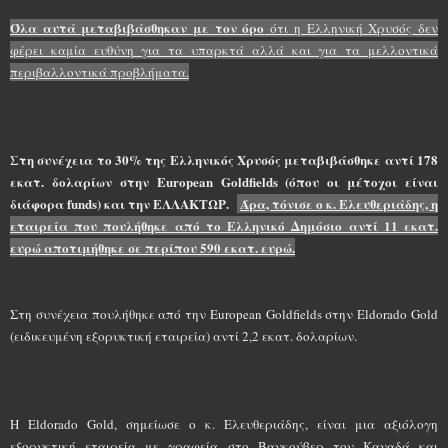
Όλα αυτά μεταβιβάσθηκαν με τον όρο
ότι η Ελληνική Χρυσός δεν
φέρει καμία ευθύνη για τα υπαρκτά αλλά και για τα μελλοντικά
περιβαλλοντικά προβλήματα.
Στη συνέχεια το 30% της Ελληνικός Χρυσός μεταβιβάσθηκε αντί 178
εκατ. δολαρίων στην European Goldfields (όπου οι μέτοχοι είναι
διάφορα funds) και την ΕΛΛΑΚΤΩΡ.
Άρα, τόνισε ο κ. Ελευθεριάδης,
η
εταιρεία που πουλήθηκε από το Ελληνικό Δημόσιο αντί 11 εκατ.
ευρώ αποτιμήθηκε σε περίπου 590 εκατ. ευρώ.
Στη συνέχεια πουλήθηκε από την European Goldfields στην Eldorado Gold
(ειδικευμένη εξορυκτική εταιρεία) αντί 2,2 εκατ. δολαρίων.
Η Eldorado Gold, σημείωσε ο κ. Ελευθεριάδης, είναι μια αξιόλογη
εξορυκτική εταιρεία με γραφεία στο Βανκούβερ του Καναδά και