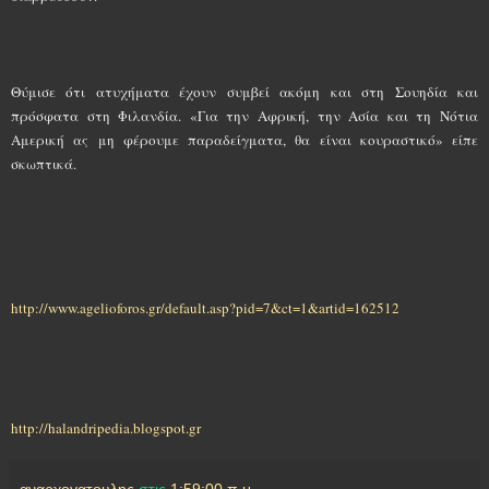
Θύμισε ότι ατυχήματα έχουν συμβεί ακόμη και στη Σουηδία και
πρόσφατα στη Φιλανδία. «Για την Αφρική, την Ασία και τη Νότια
Αμερική ας μη φέρουμε παραδείγματα, θα είναι κουραστικό» είπε
σκωπτικά.
http://www.agelioforos.gr/default.asp?pid=7&ct=1&artid=162512
http://halandripedia.blogspot.gr